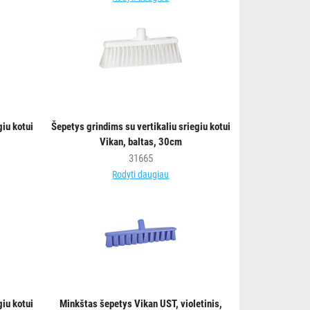
giu kotui
Šepetys grindims su vertikaliu sriegiu kotui
Vikan, baltas, 30cm
31665
Rodyti daugiau
giu kotui
Minkštas šepetys Vikan UST, violetinis,