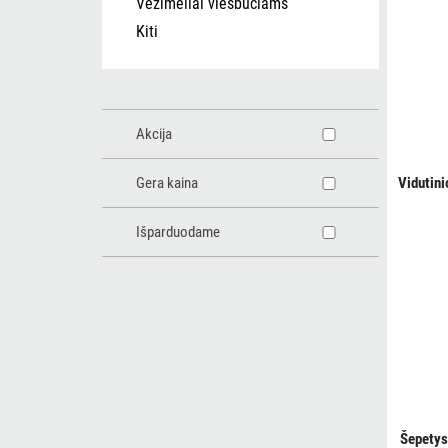
Vežimėliai viešbučiams
Kiti
Akcija
Gera kaina
Vidutini
Išparduodame
Šepetys 