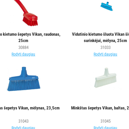
io kietumo šepetys Vikan, raudonas,
Vidutinio kietumo šluota Vikan ši
25cm
surinkėjui, mėlyna, 25cm
30884
31033
Rodyti daugiau
Rodyti daugiau
as šepetys Vikan, mėlynas, 23,5cm
Minkštas šepetys Vikan, baltas,
31043
31045
Rodyti daugiau
Rodyti daugiau