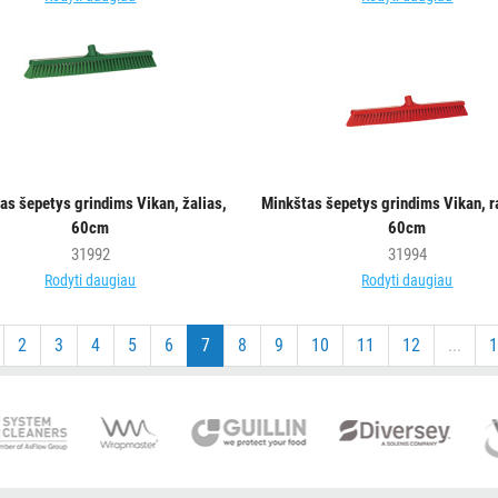
as šepetys grindims Vikan, žalias,
Minkštas šepetys grindims Vikan, r
60cm
60cm
31992
31994
Rodyti daugiau
Rodyti daugiau
2
3
4
5
6
7
8
9
10
11
12
...
1