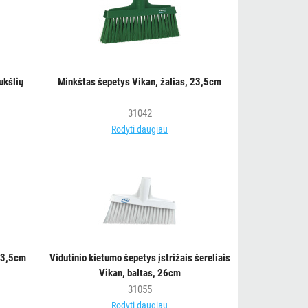
ukšlių
Minkštas šepetys Vikan, žalias, 23,5cm
31042
Rodyti daugiau
 23,5cm
Vidutinio kietumo šepetys įstrižais šereliais
Vikan, baltas, 26cm
31055
Rodyti daugiau