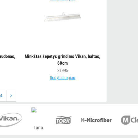
audonas,
Minkštas šepetys grindims Vikan, baltas,
60cm
31995
Rodyti daugiau
4
>