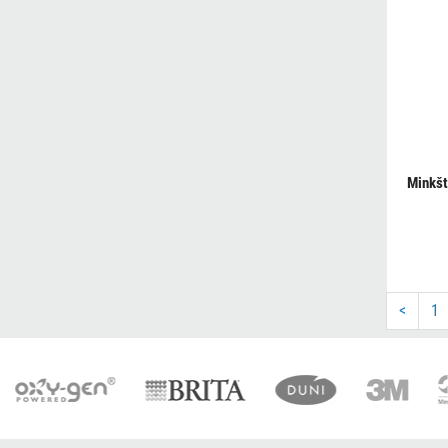
Minkšt
<
1