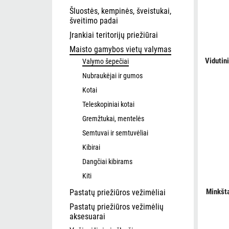
Šluostės, kempinės, šveistukai,
šveitimo padai
Įrankiai teritorijų priežiūrai
Maisto gamybos vietų valymas
Vidutin
Valymo šepečiai
Nubraukėjai ir gumos
Kotai
Teleskopiniai kotai
Gremžtukai, mentelės
Semtuvai ir semtuvėliai
Kibirai
Dangčiai kibirams
Kiti
Minkšt
Pastatų priežiūros vežimėliai
Pastatų priežiūros vežimėlių
aksesuarai