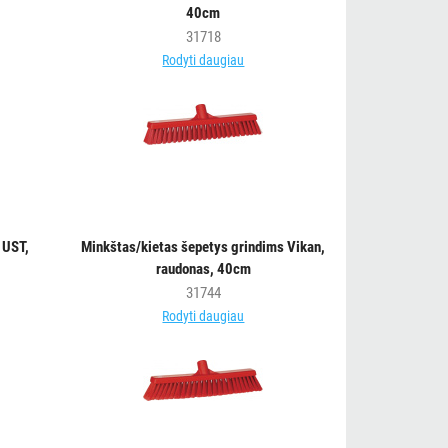
40cm
31718
Rodyti daugiau
 UST,
Minkštas/kietas šepetys grindims Vikan,
raudonas, 40cm
31744
Rodyti daugiau