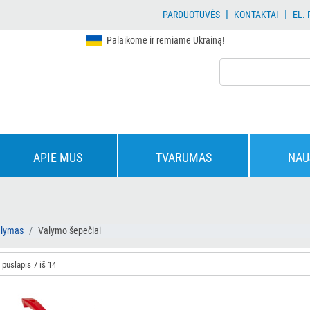
|
|
PARDUOTUVĖS
KONTAKTAI
EL.
Palaikome ir remiame Ukrainą!
APIE MUS
TVARUMAS
NAU
alymas
Valymo šepečiai
 puslapis 7 iš 14