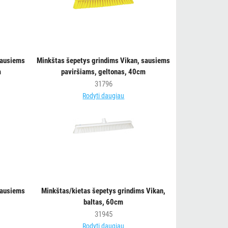
sausiems
Minkštas šepetys grindims Vikan, sausiems
m
paviršiams, geltonas, 40cm
31796
Rodyti daugiau
sausiems
Minkštas/kietas šepetys grindims Vikan,
baltas, 60cm
31945
Rodyti daugiau