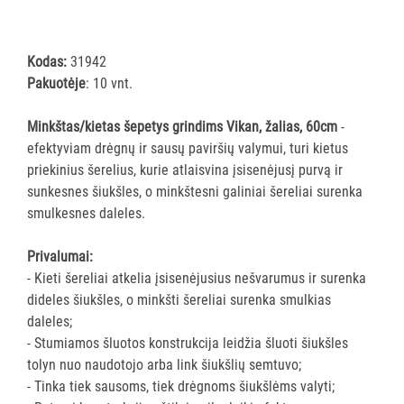
šluostės
Šluostės,
kempinės,
Kodas:
31942
šveistukai,
Pakuotėje
: 10 vnt.
šveitimo
padai
Minkštas/kietas šepetys grindims Vikan, žalias, 60cm
-
efektyviam drėgnų ir sausų paviršių valymui, turi kietus
Įrankiai
priekinius šerelius, kurie atlaisvina įsisenėjusį purvą ir
teritorijų
sunkesnes šiukšles, o minkštesni galiniai šereliai surenka
priežiūrai
smulkesnes daleles.
Maisto
gamybos
Privalumai:
vietų
- Kieti šereliai atkelia įsisenėjusius nešvarumus ir surenka
valymas
dideles šiukšles, o minkšti šereliai surenka smulkias
Visi
daleles;
Valymo
- Stumiamos šluotos konstrukcija leidžia šluoti šiukšles
šepečiai
tolyn nuo naudotojo arba link šiukšlių semtuvo;
Nubraukėjai
- Tinka tiek sausoms, tiek drėgnoms šiukšlėms valyti;