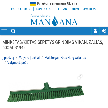
Palaikome ir remiame Ukrainą!
|
|
PARDUOTUVĖS
KONTAKTAI
EL. PARDUOTUVĖ PRIVATIEMS
VISOS
PREKĖS
VALYMO
PRIEMONĖS
MINKŠTAS/KIETAS ŠEPETYS GRINDIMS VIKAN, ŽALIAS,
60CM, 31942
VALYMO
ĮRANKIAI
Į pradžią
Valymo įrankiai
Maisto gamybos vietų valymas
Valymo šepečiai
Visi
Grindų
valymo
įrankiai
Langų
valymo
įrankiai
ir