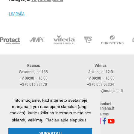
priežiūros
vežimėlių
Į SĄRAŠĄ
aksesuarai
Vežimėliai
viešbučiams
Kiti
APSAUGOS
PRIEMONĖS
Kaunas
Vilnius
Savanorių pr. 138
Apkasų g. 12 D
PIRŠTINĖS
I-V 09:00 – 18:00
I-V 09:00 – 18:00
+370 616 98170
+370 682 02804
HIGIENAI
expresskaunas@manjana.lt
expressvilnius@manjana.lt
GRINDŲ
Informuojame, kad interneto svetainėje
Klaipėda
El. parduotuvė
manjana.lt yra naudojami slapukai (angl.
VALYMO
shop.manjana.lt
Baltijos pr. 26 B
cookies), kurie užtikrina interneto svetainės
ĮRANGA
Sekite mus
I-V 09:00 – 18:00
sklandų veikimą.
Plačiau apie slapukus.
+370 616 76501
SKALBIMO
expressklaipeda@manjana.lt
SUPRATAU