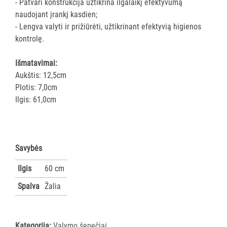
ir
- Patvari konstrukcija užtikrina ilgalaikį efektyvumą
gumos
naudojant įrankį kasdien;
- Lengva valyti ir prižiūrėti, užtikrinant efektyvią higienos
Kotai
kontrolę.
Teleskopiniai
kotai
Išmatavimai:
Gremžtukai,
Aukštis: 12,5cm
mentelės
Plotis: 7,0cm
Semtuvai
Ilgis: 61,0cm
ir
semtuvėliai
Kibirai
Dangčiai
Savybės
kibirams
Ilgis
60 cm
Kiti
Spalva
Žalia
Pastatų
priežiūros
vežimėliai
Pastatų
Kategorija:
Valymo šepečiai