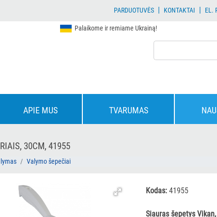
|
|
PARDUOTUVĖS
KONTAKTAI
EL.
Palaikome ir remiame Ukrainą!
APIE MUS
TVARUMAS
NAU
RIAIS, 30CM, 41955
alymas
Valymo šepečiai
Kodas:
41955
Siauras šepetys Vikan,