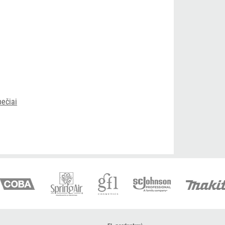
ečiai