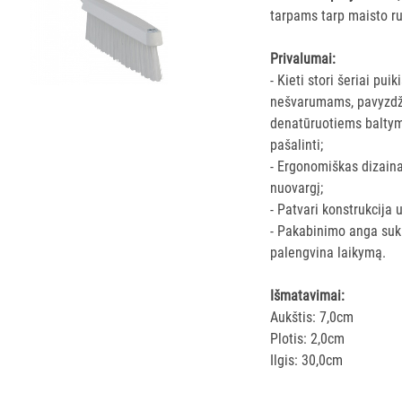
tarpams tarp maisto ru
Privalumai:
- Kieti stori šeriai pui
nešvarumams, pavyzdžiui
denatūruotiems baltym
pašalinti;
- Ergonomiškas dizain
nuovargį;
- Patvari konstrukcija 
- Pakabinimo anga sukur
palengvina laikymą.
Išmatavimai:
Aukštis: 7,0cm
Plotis: 2,0cm
Ilgis: 30,0cm