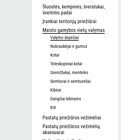
Šluostės, kempinės, šveistukai,
šveitimo padai
Įrankiai teritorijų priežiūrai
Maisto gamybos vietų valymas
Valymo šepečiai
Nubraukėjai ir gumos
Kotai
Teleskopiniai kotai
Gremžtukai, mentelės
Semtuvai ir semtuvėliai
Kibirai
Dangčiai kibirams
Kiti
Pastatų priežiūros vežimėliai
Pastatų priežiūros vežimėlių
aksesuarai