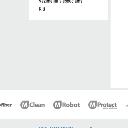
Vežimėliai viešbučiams
Kiti