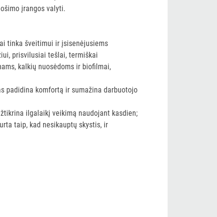
ošimo įrangos valyti.
kiai tinka šveitimui ir įsisenėjusiems
, prisvilusiai tešlai, termiškai
ams, kalkių nuosėdoms ir biofilmai,
as padidina komfortą ir sumažina darbuotojo
užtikrina ilgalaikį veikimą naudojant kasdien;
ta taip, kad nesikauptų skystis, ir