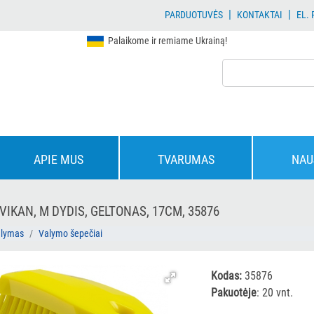
|
|
PARDUOTUVĖS
KONTAKTAI
EL.
Palaikome ir remiame Ukrainą!
APIE MUS
TVARUMAS
NAU
VIKAN, M DYDIS, GELTONAS, 17CM, 35876
alymas
Valymo šepečiai
Kodas:
35876
Pakuotėje
: 20 vnt.