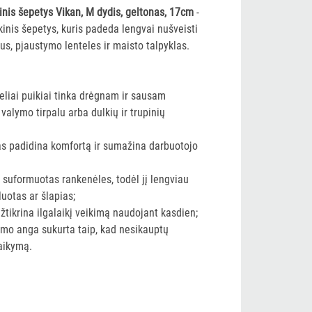
inis šepetys Vikan, M dydis, geltonas, 17cm
-
kinis šepetys, kuris padeda lengvai nušveisti
us, pjaustymo lenteles ir maisto talpyklas.
reliai puikiai tinka drėgnam ir sausam
valymo tirpalu arba dulkių ir trupinių
as padidina komfortą ir sumažina darbuotojo
i suformuotas rankenėles, todėl jį lengviau
aluotas ar šlapias;
užtikrina ilgalaikį veikimą naudojant kasdien;
imo anga sukurta taip, kad nesikauptų
laikymą.