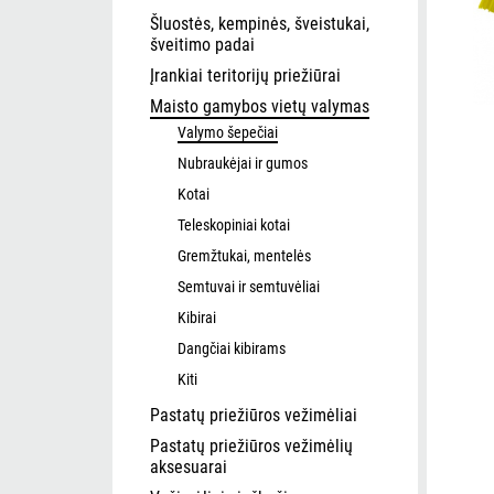
Šluostės, kempinės, šveistukai,
šveitimo padai
Įrankiai teritorijų priežiūrai
Maisto gamybos vietų valymas
Valymo šepečiai
Nubraukėjai ir gumos
Kotai
Teleskopiniai kotai
Gremžtukai, mentelės
Semtuvai ir semtuvėliai
Kibirai
Dangčiai kibirams
Kiti
Pastatų priežiūros vežimėliai
Pastatų priežiūros vežimėlių
aksesuarai