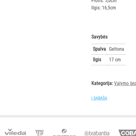
Plotis: 5,0cm
Ilgis: 16,5cm
Savybės
Spalva
Geltona
Ilgis
17 cm
Kategorija:
Valymo šep
Į SĄRAŠĄ