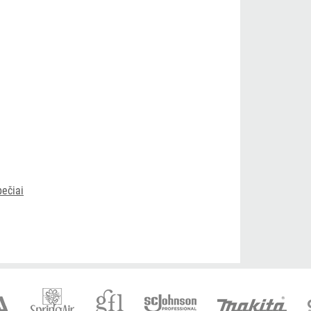
ečiai