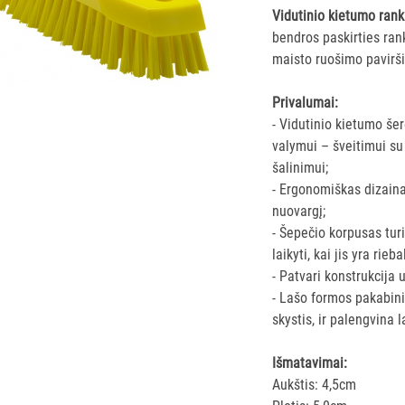
Vidutinio kietumo rank
bendros paskirties ran
maisto ruošimo pavirši
Privalumai:
- Vidutinio kietumo še
valymui – šveitimui su 
šalinimui;
- Ergonomiškas dizain
nuovargį;
- Šepečio korpusas tur
laikyti, kai jis yra rieb
- Patvari konstrukcija 
- Lašo formos pakabin
skystis, ir palengvina 
Išmatavimai:
Aukštis: 4,5cm