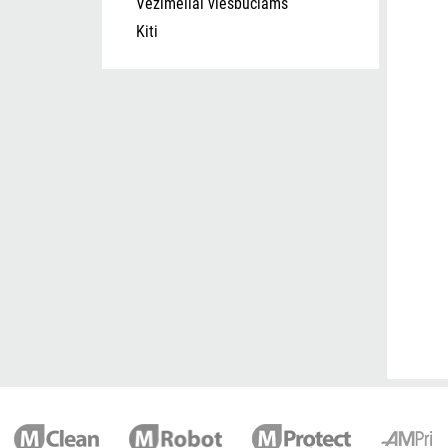
Vežimėliai viešbučiams
Kiti