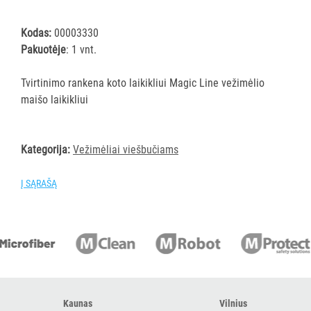
šluostės
Šluostės,
Kodas:
00003330
kempinės,
Pakuotėje
: 1 vnt.
šveistukai,
šveitimo
Tvirtinimo rankena koto laikikliui Magic Line vežimėlio
padai
maišo laikikliui
Įrankiai
teritorijų
Kategorija:
Vežimėliai viešbučiams
priežiūrai
Maisto
Į SĄRAŠĄ
gamybos
vietų
valymas
Pastatų
priežiūros
vežimėliai
Pastatų
Kaunas
Vilnius
priežiūros