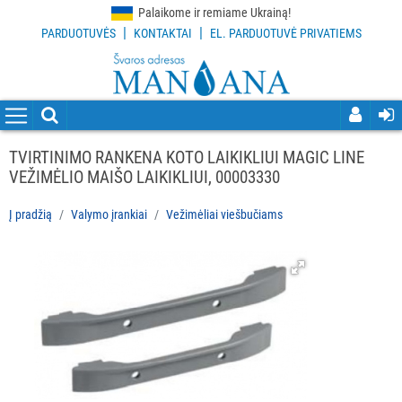
Palaikome ir remiame Ukrainą!
|
|
PARDUOTUVĖS
KONTAKTAI
EL. PARDUOTUVĖ PRIVATIEMS
VISOS
PREKĖS
VALYMO
PRIEMONĖS
TVIRTINIMO RANKENA KOTO LAIKIKLIUI MAGIC LINE
VEŽIMĖLIO MAIŠO LAIKIKLIUI, 00003330
VALYMO
ĮRANKIAI
Į pradžią
Valymo įrankiai
Vežimėliai viešbučiams
Visi
Grindų
valymo
įrankiai
Langų
valymo
įrankiai
ir