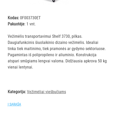
šluostės
Šluostės,
kempinės,
Kodas:
0F003730ET
šveistukai,
Pakuotėje
: 1 vnt.
šveitimo
padai
Vežimėlis transportavimui Shelf 3730, pilkas.
Daugiafunkcinis šiuolaikinio dizaino vežimėlis. Idealiai
Įrankiai
tinka tiek maitinimo, tiek pramonės ar gydymo sektoriuose.
teritorijų
Pagamintas iš polipropileno ir aliuminio. Konstrukcija
priežiūrai
atspari smūgiams lengvai valoma. Didžiausia apkrova 50 kg
Maisto
vienai lentynai.
gamybos
vietų
valymas
Pastatų
Kategorija:
Vežimėliai viešbučiams
priežiūros
vežimėliai
Į SĄRAŠĄ
Pastatų
priežiūros