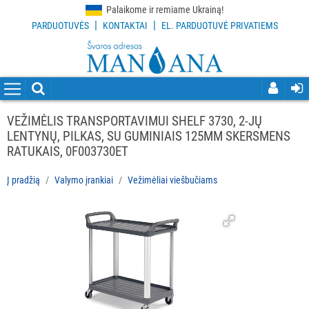
Palaikome ir remiame Ukrainą!
|
|
PARDUOTUVĖS
KONTAKTAI
EL. PARDUOTUVĖ PRIVATIEMS
VISOS
PREKĖS
VALYMO
PRIEMONĖS
VEŽIMĖLIS TRANSPORTAVIMUI SHELF 3730, 2-JŲ
LENTYNŲ, PILKAS, SU GUMINIAIS 125MM SKERSMENS
VALYMO
RATUKAIS, 0F003730ET
ĮRANKIAI
Į pradžią
Valymo įrankiai
Vežimėliai viešbučiams
Visi
Grindų
valymo
įrankiai
Langų
valymo
įrankiai
ir