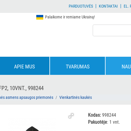
|
|
PARDUOTUVĖS
KONTAKTAI
EL.
Palaikome ir remiame Ukrainą!
APIE MUS
TVARUMAS
NAU
P2, 10VNT., 998244
inės asmens apsaugos priemonės
Vienkartinės kaukės
Kodas:
998244
Pakuotėje
: 1 vnt.