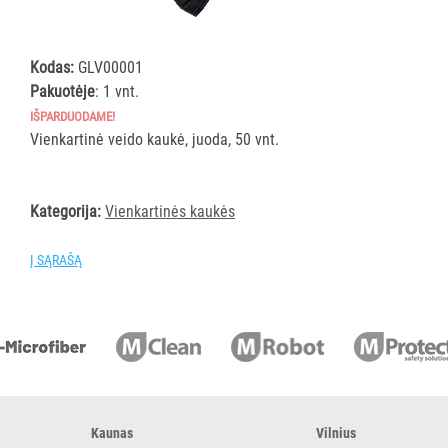
MProtect
vienkartinės
Kodas:
GLV00001
asmens
Pakuotėje
: 1 vnt.
apsaugos
priemonės
IŠPARDUODAME!
Vienkartinė veido kaukė, juoda, 50 vnt.
Visi
Vienkartinės
kepuraitės
Kategorija:
Vienkartinės kaukės
Vienkartiniai
kombinezonai
Į SĄRAŠĄ
Vienkartiniai
antbačiai
Vienkartinės
prijuostės
Vienkartinės
kaukės
Respiratoriai
Kaunas
Vilnius