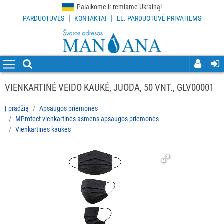
Palaikome ir remiame Ukrainą!
|
|
PARDUOTUVĖS
KONTAKTAI
EL. PARDUOTUVĖ PRIVATIEMS
VISOS
PREKĖS
VALYMO
PRIEMONĖS
VIENKARTINĖ VEIDO KAUKĖ, JUODA, 50 VNT., GLV00001
VALYMO
Į pradžią
Apsaugos priemonės
ĮRANKIAI
MProtect vienkartinės asmens apsaugos priemonės
Vienkartinės kaukės
APSAUGOS
PRIEMONĖS
Visi
Apsaugos
nuo
slydimo
Kita