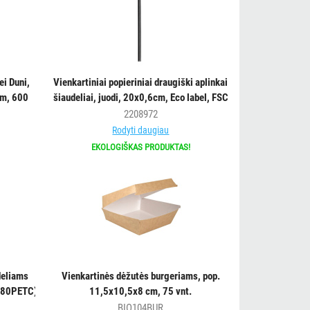
ei Duni,
Vienkartiniai popieriniai draugiški aplinkai
cm, 600
šiaudeliai, juodi, 20x0,6cm, Eco label, FSC
Mix 250vnt.
2208972
Rodyti daugiau
EKOLOGIŠKAS PRODUKTAS!
deliams
Vienkartinės dėžutės burgeriams, pop.
80PETC),
11,5x10,5x8 cm, 75 vnt.
C/+60°C,
BIO104BUR