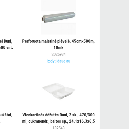
ei Duni,
Perforuota maistinė plėvelė, 45cmx500m,
500 vnt.
10mk
2025934
Rodyti daugiau
aukštai,
Vienkartinės dėžutės Duni, 2 sk., 470/300
.
ml, cukranendr., baltos sp., 24,1x16,3x6,5
cm, 50 vnt.
182543