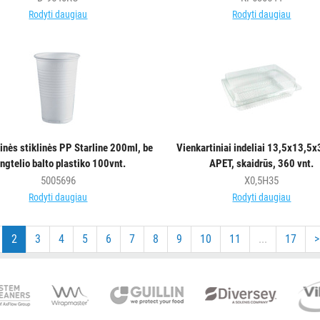
Rodyti daugiau
Rodyti daugiau
inės stiklinės PP Starline 200ml, be
Vienkartiniai indeliai 13,5x13,5
ngtelio balto plastiko 100vnt.
APET, skaidrūs, 360 vnt.
5005696
X0,5H35
Rodyti daugiau
Rodyti daugiau
2
3
4
5
6
7
8
9
10
11
...
17
>