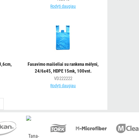
Rodyti daugiau
x3,6cm,
Fasavimo maišeliai su rankena mėlyni,
24/6x45, HDPE 15mk, 100vnt.
VD222222
Rodyti daugiau