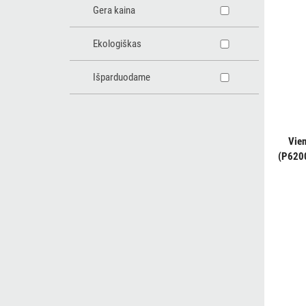
Gera kaina
Ekologiškas
Išparduodame
Vien
(P6200
6,25