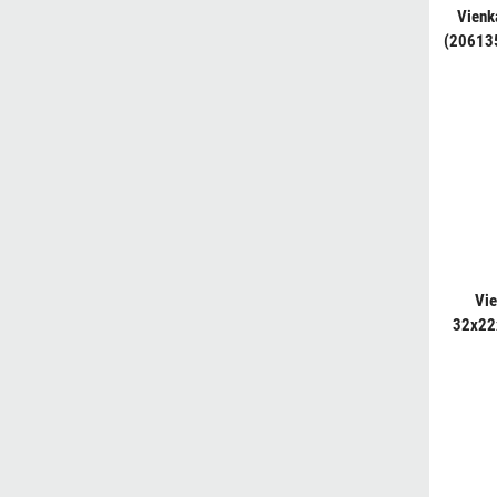
Vienk
(206135
Vie
32x22x