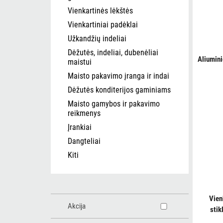
Vienkartinės lėkštės
Vienkartiniai padėklai
Užkandžių indeliai
Dėžutės, indeliai, dubenėliai
Aliumin
maistui
Maisto pakavimo įranga ir indai
Dėžutės konditerijos gaminiams
Maisto gamybos ir pakavimo
reikmenys
Įrankiai
Dangteliai
Kiti
Vien
Akcija
sti