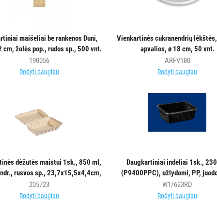
rtiniai maišeliai be rankenos Duni,
Vienkartinės cukranendrių lėkštės,
 cm, žolės pop., rudos sp., 500 vnt.
apvalios, ø 18 cm, 50 vnt.
190056
ARFV180
Rodyti daugiau
Rodyti daugiau
tinės dėžutės maistui 1sk., 850 ml,
Daugkartiniai indeliai 1sk., 23
ndr., rusvos sp., 23,7x15,5x4,4cm,
(P9400PPC), užlydomi, PP, juodo
50 vnt.
22,7x17,8x8,1cm, 320vnt.
205723
W1/623RD
Rodyti daugiau
Rodyti daugiau