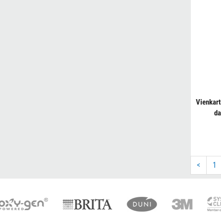
Vienkart
da
<
1