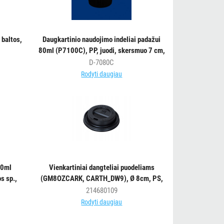
 baltos,
Daugkartinio naudojimo indeliai padažui
80ml (P7100C), PP, juodi, skersmuo 7 cm,
max-20/+120°C, 100 vnt.
D-7080C
Rodyti daugiau
00ml
Vienkartiniai dangteliai puodeliams
s sp.,
(GM8OZCARK, CARTH_DW9), Ø 8cm, PS,
juodos sp., 100vnt.
214680109
Rodyti daugiau