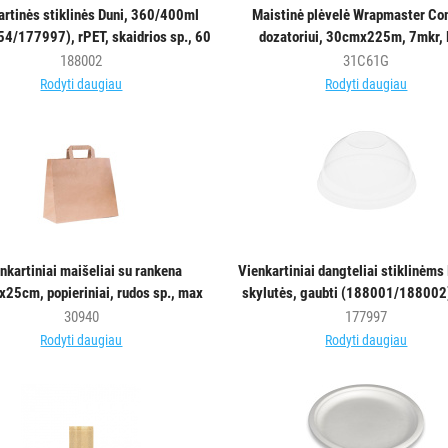
artinės stiklinės Duni, 360/400ml
Maistinė plėvelė Wrapmaster C
4/177997), rPET, skaidrios sp., 60
dozatoriui, 30cmx225m, 7mkr,
vnt.
188002
31C61G
Rodyti daugiau
Rodyti daugiau
nkartiniai maišeliai su rankena
Vienkartiniai dangteliai stiklinėms 
25cm, popieriniai, rudos sp., max
skylutės, gaubti (188001/188002)
+100°C, 250vnt.
skaidrios sp., 60 vnt.
30940
177997
Rodyti daugiau
Rodyti daugiau