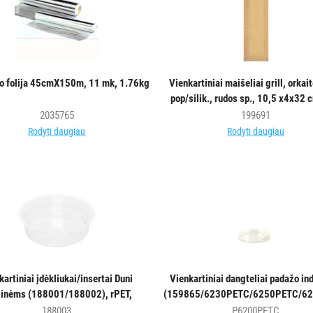
io folija 45cmX150m, 11 mk, 1.76kg
Vienkartiniai maišeliai grill, orkait
pop/silik., rudos sp., 10,5 x4x32 
vnt.
2035765
199691
Rodyti daugiau
Rodyti daugiau
kartiniai įdėkliukai/insertai Duni
Vienkartiniai dangteliai padažo in
klinėms (188001/188002), rPET,
(159865/6230PETC/6250PETC/62
skaidrūs, 30 vnt.
RPET, skersmuo 6,5 cm, max -40°
188003
P6200PETC