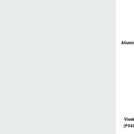
Aliumi
Vienk
(P940