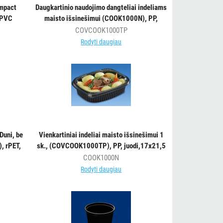
ompact
Daugkartinio naudojimo dangteliai indeliams
 PVC
maisto išsinešimui (COOK1000N), PP,
skaidrūs, 17x21,5x2cm, 20vnt.
COVCOOK1000TP
Rodyti daugiau
Duni, be
Vienkartiniai indeliai maisto išsinešimui 1
, rPET,
sk., (COVCOOK1000TP), PP, juodi,17x21,5
cm, 1000 ml, tinka mikrobangų kr., 40 vnt.
COOK1000N
Rodyti daugiau