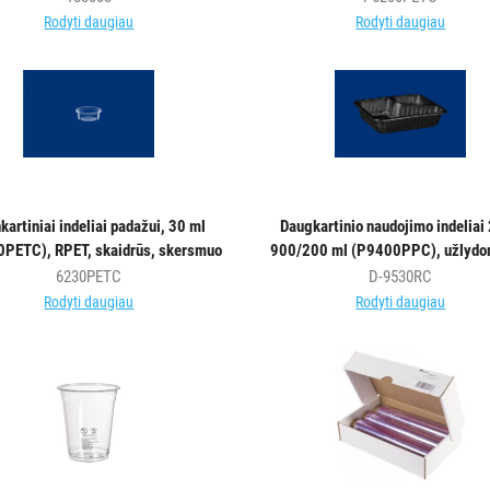
100vnt.
Rodyti daugiau
Rodyti daugiau
kartiniai indeliai padažui, 30 ml
Daugkartinio naudojimo indeliai 
PETC), RPET, skaidrūs, skersmuo
900/200 ml (P9400PPC), užlydom
cm, max -40°C/+60°C, 100 vnt.
juodos sp., 22,8x17,8x5cm, 80
6230PETC
D-9530RC
Rodyti daugiau
Rodyti daugiau