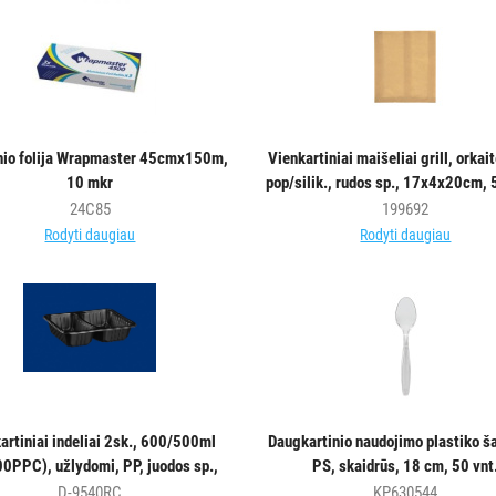
nio folija Wrapmaster 45cmx150m,
Vienkartiniai maišeliai grill, orkait
10 mkr
pop/silik., rudos sp., 17x4x20cm, 
24C85
199692
Rodyti daugiau
Rodyti daugiau
artiniai indeliai 2sk., 600/500ml
Daugkartinio naudojimo plastiko š
0PPC), užlydomi, PP, juodos sp.,
PS, skaidrūs, 18 cm, 50 vnt
22,8x17,8x5cm, 80vnt.
D-9540RC
KP630544