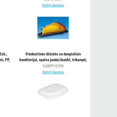
Rodyti daugiau
2sk.,
Vienkartinės dėžutės su dangteliais
i, PP,
konditerijai, spalva juoda/skaidri, trikampė,
vnt.
RPET, 12,5x16,3 cm, 30 vnt.
CARPP151PN
Rodyti daugiau