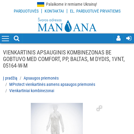
Palaikome ir remiame Ukrainą!
|
|
PARDUOTUVĖS
KONTAKTAI
EL. PARDUOTUVĖ PRIVATIEMS
VISOS
PREKĖS
VALYMO
PRIEMONĖS
VIENKARTINIS APSAUGINIS KOMBINEZONAS BE
GOBTUVO MED COMFORT, PP, BALTAS, M DYDIS, 1VNT,
VALYMO
05164-W-M
ĮRANKIAI
Į pradžią
Apsaugos priemonės
APSAUGOS
MProtect vienkartinės asmens apsaugos priemonės
PRIEMONĖS
Vienkartiniai kombinezonai
Visi
Apsaugos
nuo
slydimo
Kita