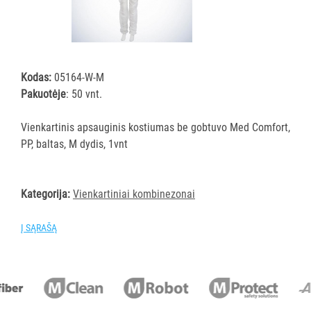
MProtect
vienkartinės
asmens
apsaugos
Kodas:
05164-W-M
priemonės
Pakuotėje
: 50 vnt.
Visi
Vienkartinės
Vienkartinis apsauginis kostiumas be gobtuvo Med Comfort,
kepuraitės
PP, baltas, M dydis, 1vnt
Vienkartiniai
kombinezonai
Vienkartiniai
Kategorija:
Vienkartiniai kombinezonai
antbačiai
Į SĄRAŠĄ
Vienkartinės
prijuostės
Vienkartinės
kaukės
Respiratoriai