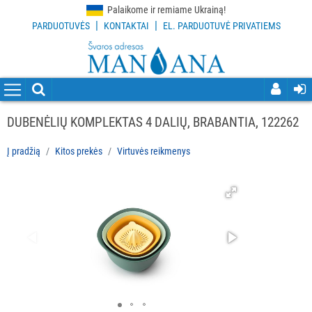
Palaikome ir remiame Ukrainą!
|
|
PARDUOTUVĖS
KONTAKTAI
EL. PARDUOTUVĖ PRIVATIEMS
VISOS
PREKĖS
VALYMO
PRIEMONĖS
DUBENĖLIŲ KOMPLEKTAS 4 DALIŲ, BRABANTIA, 122262
VALYMO
Į pradžią
Kitos prekės
Virtuvės reikmenys
ĮRANKIAI
APSAUGOS
PRIEMONĖS
PIRŠTINĖS
HIGIENAI
GRINDŲ
VALYMO