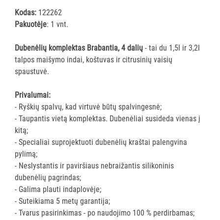
ĮRANGA
Kodas:
122262
Pakuotėje
: 1 vnt.
SKALBIMO
PRIEMONĖS
Dubenėlių komplektas Brabantia, 4 dalių
- tai du 1,5l ir 3,2l
talpos maišymo indai, koštuvas ir citrusinių vaisių
spaustuvė.
PURVĄ
SUGERIANTYS
Privalumai:
KILIMĖLIAI
- Ryškių spalvų, kad virtuvė būtų spalvingesnė;
- Taupantis vietą komplektas. Dubenėliai susideda vienas į
ASMENS
kitą;
HIGIENOS
- Specialiai suprojektuoti dubenėlių kraštai palengvina
PRIEMONĖS
pylimą;
- Neslystantis ir paviršiaus nebraižantis silikoninis
SLAUGOS
dubenėlių pagrindas;
PREKĖS
- Galima plauti indaplovėje;
- Suteikiama 5 metų garantija;
KOSMETIKA
- Tvarus pasirinkimas - po naudojimo 100 % perdirbamas;
IR