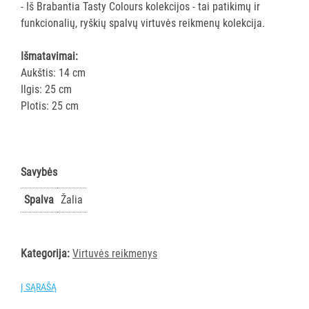
- Iš Brabantia Tasty Colours kolekcijos - tai patikimų ir
AKSESUARAI
funkcionalių, ryškių spalvų virtuvės reikmenų kolekcija.
VIEŠBUČIAMS
Išmatavimai:
ĮRANGA
Aukštis: 14 cm
MAISTO
Ilgis: 25 cm
PRAMONEI
Plotis: 25 cm
POPIERIUS
IR
JO
Savybės
GAMINIAI
Spalva
Žalia
LAIKIKLIAI
IR
DOZATORIAI
Kategorija:
Virtuvės reikmenys
BRITA
Į SĄRAŠĄ
PROFESSIONAL