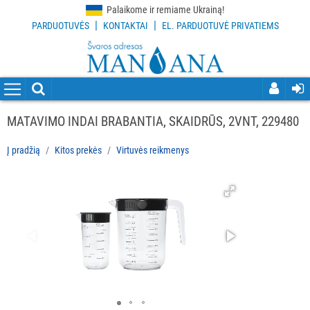
Palaikome ir remiame Ukrainą!
|
|
PARDUOTUVĖS
KONTAKTAI
EL. PARDUOTUVĖ PRIVATIEMS
VISOS
PREKĖS
VALYMO
PRIEMONĖS
MATAVIMO INDAI BRABANTIA, SKAIDRŪS, 2VNT, 229480
VALYMO
Į pradžią
Kitos prekės
Virtuvės reikmenys
ĮRANKIAI
APSAUGOS
PRIEMONĖS
PIRŠTINĖS
HIGIENAI
GRINDŲ
VALYMO