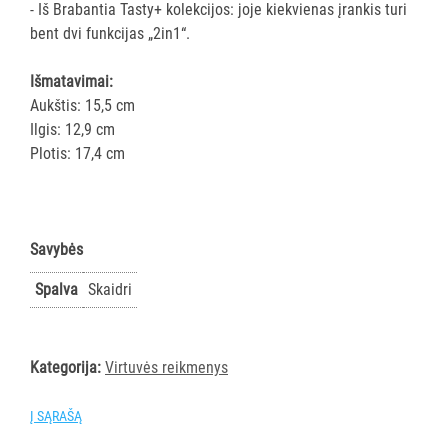
- Iš Brabantia Tasty+ kolekcijos: joje kiekvienas įrankis turi
AKSESUARAI
bent dvi funkcijas „2in1“.
VIEŠBUČIAMS
Išmatavimai:
ĮRANGA
Aukštis: 15,5 cm
MAISTO
Ilgis: 12,9 cm
PRAMONEI
Plotis: 17,4 cm
POPIERIUS
IR
JO
Savybės
GAMINIAI
Spalva
Skaidri
LAIKIKLIAI
IR
DOZATORIAI
Kategorija:
Virtuvės reikmenys
BRITA
Į SĄRAŠĄ
PROFESSIONAL