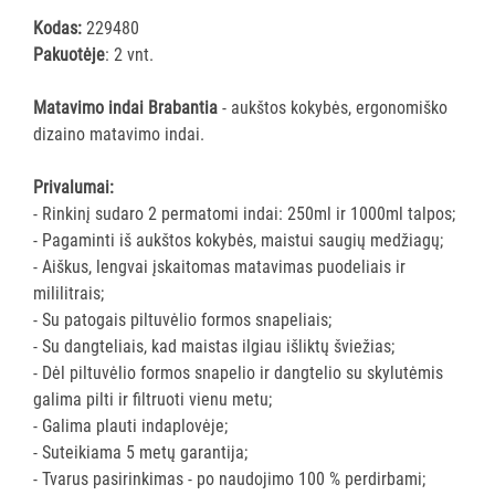
ĮRANGA
Kodas:
229480
Pakuotėje
: 2 vnt.
SKALBIMO
PRIEMONĖS
Matavimo indai Brabantia
- aukštos kokybės, ergonomiško
dizaino matavimo indai.
PURVĄ
Privalumai:
SUGERIANTYS
- Rinkinį sudaro 2 permatomi indai: 250ml ir 1000ml talpos;
KILIMĖLIAI
- Pagaminti iš aukštos kokybės, maistui saugių medžiagų;
- Aiškus, lengvai įskaitomas matavimas puodeliais ir
ASMENS
mililitrais;
HIGIENOS
- Su patogais piltuvėlio formos snapeliais;
PRIEMONĖS
- Su dangteliais, kad maistas ilgiau išliktų šviežias;
- Dėl piltuvėlio formos snapelio ir dangtelio su skylutėmis
SLAUGOS
galima pilti ir filtruoti vienu metu;
PREKĖS
- Galima plauti indaplovėje;
- Suteikiama 5 metų garantija;
KOSMETIKA
- Tvarus pasirinkimas - po naudojimo 100 % perdirbami;
IR