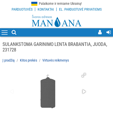
Palaikome ir remiame Ukrainą!
|
|
PARDUOTUVĖS
KONTAKTAI
EL. PARDUOTUVĖ PRIVATIEMS
VISOS
PREKĖS
VALYMO
PRIEMONĖS
SULANKSTOMA GARINIMO LENTA BRABANTIA, JUODA,
231728
VALYMO
ĮRANKIAI
Į pradžią
Kitos prekės
Virtuvės reikmenys
APSAUGOS
PRIEMONĖS
PIRŠTINĖS
HIGIENAI
GRINDŲ
VALYMO