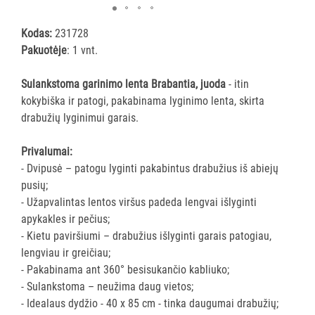
ĮRANGA
Kodas:
231728
Pakuotėje
: 1 vnt.
SKALBIMO
PRIEMONĖS
Sulankstoma garinimo lenta Brabantia, juoda
- itin
kokybiška ir patogi, pakabinama lyginimo lenta, skirta
PURVĄ
drabužių lyginimui garais.
SUGERIANTYS
KILIMĖLIAI
Privalumai:
- Dvipusė – patogu lyginti pakabintus drabužius iš abiejų
ASMENS
pusių;
HIGIENOS
- Užapvalintas lentos viršus padeda lengvai išlyginti
PRIEMONĖS
apykakles ir pečius;
- Kietu paviršiumi – drabužius išlyginti garais patogiau,
SLAUGOS
lengviau ir greičiau;
PREKĖS
- Pakabinama ant 360° besisukančio kabliuko;
- Sulankstoma – neužima daug vietos;
KOSMETIKA
- Idealaus dydžio - 40 x 85 cm - tinka daugumai drabužių;
IR