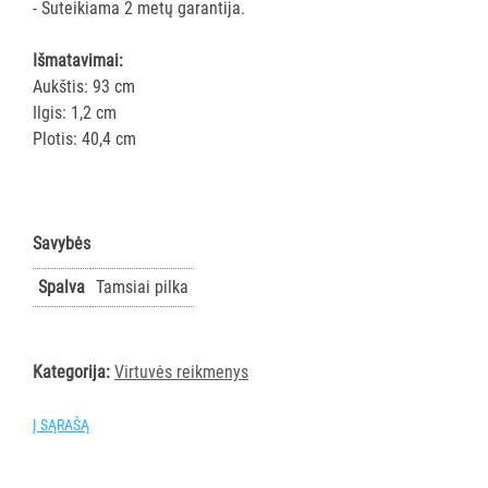
- Suteikiama 2 metų garantija.
AKSESUARAI
VIEŠBUČIAMS
Išmatavimai:
Aukštis: 93 cm
ĮRANGA
Ilgis: 1,2 cm
MAISTO
Plotis: 40,4 cm
PRAMONEI
POPIERIUS
IR
Savybės
JO
GAMINIAI
Spalva
Tamsiai pilka
LAIKIKLIAI
IR
Kategorija:
Virtuvės reikmenys
DOZATORIAI
Į SĄRAŠĄ
BRITA
PROFESSIONAL