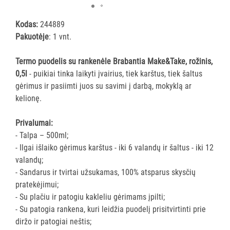
ĮRANGA
Kodas:
244889
Pakuotėje
: 1 vnt.
SKALBIMO
PRIEMONĖS
Termo puodelis su rankenėle Brabantia Make&Take, rožinis,
0,5l
- puikiai tinka laikyti įvairius, tiek karštus, tiek šaltus
PURVĄ
gėrimus ir pasiimti juos su savimi į darbą, mokyklą ar
SUGERIANTYS
kelionę.
KILIMĖLIAI
Privalumai:
ASMENS
- Talpa – 500ml;
HIGIENOS
- Ilgai išlaiko gėrimus karštus - iki 6 valandų ir šaltus - iki 12
PRIEMONĖS
valandų;
- Sandarus ir tvirtai užsukamas, 100% atsparus skysčių
SLAUGOS
pratekėjimui;
PREKĖS
- Su plačiu ir patogiu kakleliu gėrimams įpilti;
- Su patogia rankena, kuri leidžia puodelį prisitvirtinti prie
KOSMETIKA
diržo ir patogiai neštis;
IR