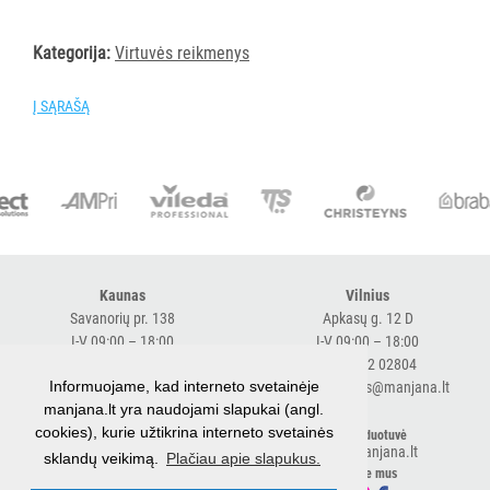
VANDENS
FILTRAI
Kategorija:
Virtuvės reikmenys
VIENKARTINIAI
Į SĄRAŠĄ
INDAI
STALO
DEKORAVIMO
PRIEMONĖS
ŠIUKŠLIŲ
Kaunas
Vilnius
DĖŽĖS
Savanorių pr. 138
Apkasų g. 12 D
IR
I-V 09:00 – 18:00
I-V 09:00 – 18:00
MAIŠAI
+370 616 98170
+370 682 02804
Informuojame, kad interneto svetainėje
expresskaunas@manjana.lt
expressvilnius@manjana.lt
KITOS
manjana.lt yra naudojami slapukai (angl.
cookies), kurie užtikrina interneto svetainės
PREKĖS
Klaipėda
El. parduotuvė
shop.manjana.lt
sklandų veikimą.
Plačiau apie slapukus.
Baltijos pr. 26 B
Sekite mus
Visi
I-V 09:00 – 18:00