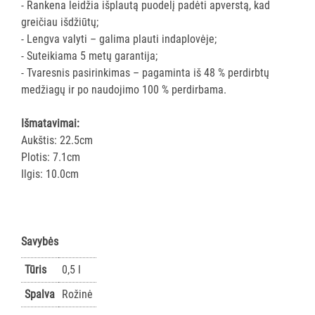
- Rankena leidžia išplautą puodelį padėti apverstą, kad
AKSESUARAI
greičiau išdžiūtų;
VIEŠBUČIAMS
- Lengva valyti – galima plauti indaplovėje;
- Suteikiama 5 metų garantija;
ĮRANGA
- Tvaresnis pasirinkimas – pagaminta iš 48 % perdirbtų
MAISTO
medžiagų ir po naudojimo 100 % perdirbama.
PRAMONEI
Išmatavimai:
POPIERIUS
Aukštis: 22.5cm
IR
Plotis: 7.1cm
JO
Ilgis: 10.0cm
GAMINIAI
LAIKIKLIAI
IR
Savybės
DOZATORIAI
Tūris
0,5 l
BRITA
Spalva
Rožinė
PROFESSIONAL