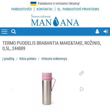
Palaikome ir remiame Ukrainą!
|
|
PARDUOTUVĖS
KONTAKTAI
EL. PARDUOTUVĖ PRIVATIEMS
VISOS
PREKĖS
VALYMO
PRIEMONĖS
TERMO PUODELIS BRABANTIA MAKE&TAKE, ROŽINIS,
0,5L, 244889
VALYMO
ĮRANKIAI
Į pradžią
Kitos prekės
Virtuvės reikmenys
APSAUGOS
PRIEMONĖS
PIRŠTINĖS
HIGIENAI
GRINDŲ
VALYMO