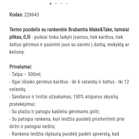
ĮRANGA
Kodas:
228643
SKALBIMO
Termo puodelis su rankenėle Brabantia Make&Take, tamsiai
PRIEMONĖS
pilkas, 0,5l
- puikiai tinka laikyti įvairius, tiek karštus, tiek
šaltus gėrimus ir pasiimti juos su savimi į darbą, mokyklą ar
PURVĄ
kelionę.
SUGERIANTYS
KILIMĖLIAI
Privalumai:
- Talpa – 500ml;
ASMENS
- Ilgai išlaiko gėrimus karštus - iki 6 valandų ir šaltus - iki 12
HIGIENOS
valandų;
PRIEMONĖS
- Sandarus ir tvirtai užsukamas, 100% atsparus skysčių
pratekėjimui;
SLAUGOS
- Su plačiu ir patogiu kakleliu gėrimams įpilti;
PREKĖS
- Su patogia rankena, kuri leidžia puodelį prisitvirtinti prie
diržo ir patogiai neštis;
KOSMETIKA
- Rankena leidžia išplautą puodelį padėti apverstą, kad
IR