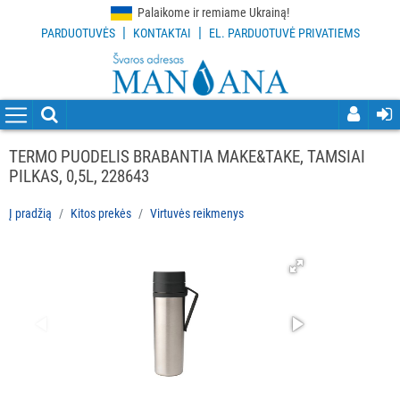
Palaikome ir remiame Ukrainą!
|
|
PARDUOTUVĖS
KONTAKTAI
EL. PARDUOTUVĖ PRIVATIEMS
VISOS
PREKĖS
VALYMO
PRIEMONĖS
TERMO PUODELIS BRABANTIA MAKE&TAKE, TAMSIAI
PILKAS, 0,5L, 228643
VALYMO
ĮRANKIAI
Į pradžią
Kitos prekės
Virtuvės reikmenys
APSAUGOS
PRIEMONĖS
PIRŠTINĖS
HIGIENAI
GRINDŲ
VALYMO