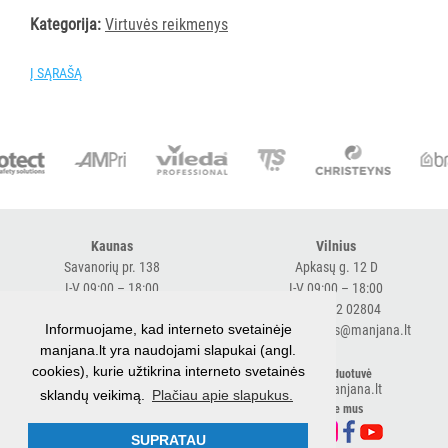
VANDENS
Kategorija:
Virtuvės reikmenys
FILTRAI
Į SĄRAŠĄ
VIENKARTINIAI
INDAI
STALO
DEKORAVIMO
PRIEMONĖS
Kaunas
Vilnius
ŠIUKŠLIŲ
Savanorių pr. 138
Apkasų g. 12 D
DĖŽĖS
I-V 09:00 – 18:00
I-V 09:00 – 18:00
IR
+370 616 98170
+370 682 02804
MAIŠAI
Informuojame, kad interneto svetainėje
expresskaunas@manjana.lt
expressvilnius@manjana.lt
manjana.lt yra naudojami slapukai (angl.
cookies), kurie užtikrina interneto svetainės
KITOS
Klaipėda
El. parduotuvė
shop.manjana.lt
sklandų veikimą.
Plačiau apie slapukus.
Baltijos pr. 26 B
PREKĖS
Sekite mus
I-V 09:00 – 18:00
Visi
+370 616 76501
SUPRATAU