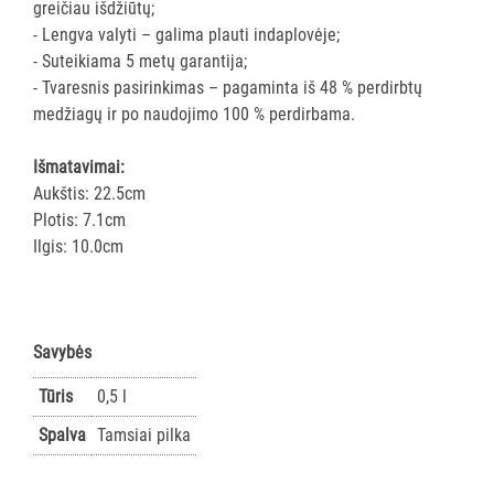
greičiau išdžiūtų;
AKSESUARAI
- Lengva valyti – galima plauti indaplovėje;
VIEŠBUČIAMS
- Suteikiama 5 metų garantija;
- Tvaresnis pasirinkimas – pagaminta iš 48 % perdirbtų
ĮRANGA
medžiagų ir po naudojimo 100 % perdirbama.
MAISTO
PRAMONEI
Išmatavimai:
Aukštis: 22.5cm
POPIERIUS
Plotis: 7.1cm
IR
Ilgis: 10.0cm
JO
GAMINIAI
LAIKIKLIAI
Savybės
IR
DOZATORIAI
Tūris
0,5 l
Spalva
Tamsiai pilka
BRITA
PROFESSIONAL