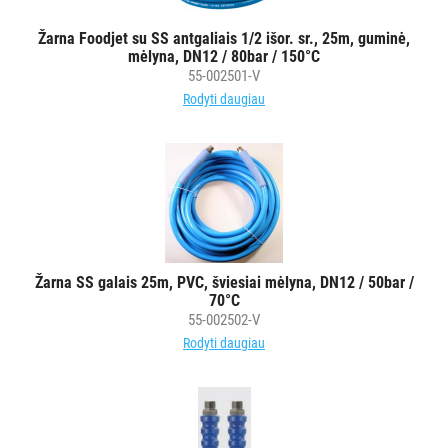
ĮRANGA
Žarna Foodjet su SS antgaliais 1/2 išor. sr., 25m, guminė,
mėlyna, DN12 / 80bar / 150°C
SKALBIMO
55-002501-V
PRIEMONĖS
Rodyti daugiau
PURVĄ
SUGERIANTYS
KILIMĖLIAI
ASMENS
HIGIENOS
Žarna SS galais 25m, PVC, šviesiai mėlyna, DN12 / 50bar /
PRIEMONĖS
70°C
55-002502-V
SLAUGOS
Rodyti daugiau
PREKĖS
KOSMETIKA
IR