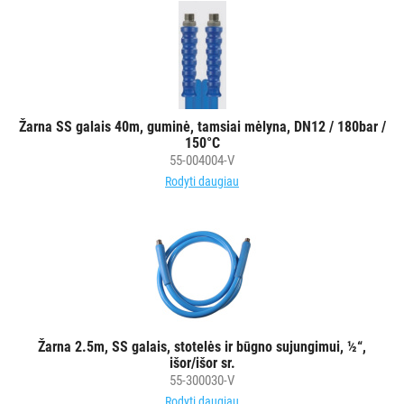
Rankinės
dozavimo
pompos
POPIERIUS
IR
JO
Žarna SS galais 40m, guminė, tamsiai mėlyna, DN12 / 180bar /
150°C
GAMINIAI
55-004004-V
Rodyti daugiau
LAIKIKLIAI
IR
DOZATORIAI
BRITA
PROFESSIONAL
VANDENS
FILTRAI
Žarna 2.5m, SS galais, stotelės ir būgno sujungimui, ½“,
išor/išor sr.
55-300030-V
VIENKARTINIAI
Rodyti daugiau