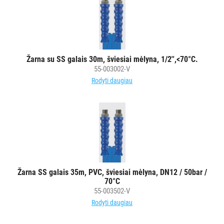
Plovimo
ir
dezinfekavimo
priemonės
Plovimo
Žarna su SS galais 30m, šviesiai mėlyna, 1/2'',<70°C.
55-003002-V
įranga
Rodyti daugiau
Visi
Plovimo
stotelės
Žarnos,
pistoletai
ir
būgnai
Žarna SS galais 35m, PVC, šviesiai mėlyna, DN12 / 50bar /
Kiti
70°C
aksesuarai
55-003502-V
Kita
Rodyti daugiau
įranga