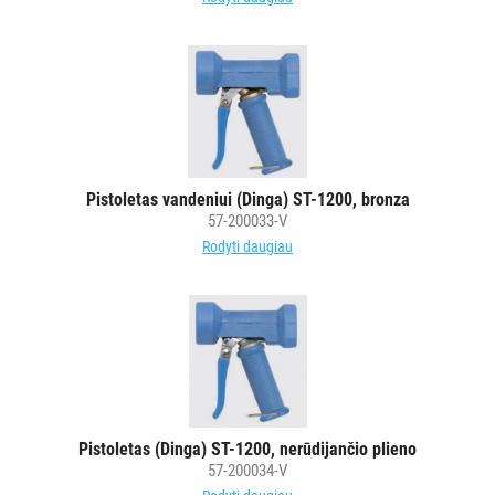
INDAI
STALO
DEKORAVIMO
PRIEMONĖS
ŠIUKŠLIŲ
Pistoletas vandeniui (Dinga) ST-1200, bronza
DĖŽĖS
57-200033-V
IR
Rodyti daugiau
MAIŠAI
KITOS
PREKĖS
Pistoletas (Dinga) ST-1200, nerūdijančio plieno
57-200034-V