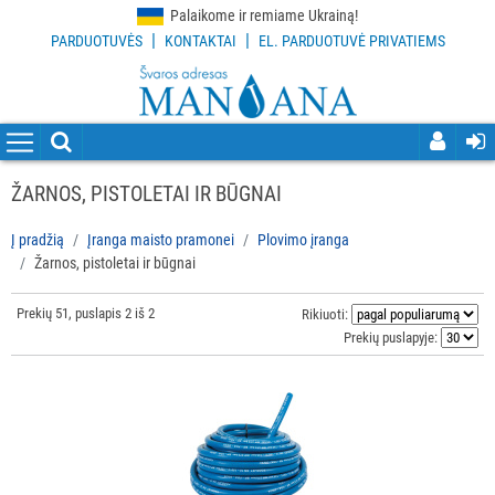
Palaikome ir remiame Ukrainą!
|
|
PARDUOTUVĖS
KONTAKTAI
EL. PARDUOTUVĖ PRIVATIEMS
VISOS
PREKĖS
VALYMO
PRIEMONĖS
ŽARNOS, PISTOLETAI IR BŪGNAI
VALYMO
Į pradžią
Įranga maisto pramonei
Plovimo įranga
ĮRANKIAI
Žarnos, pistoletai ir būgnai
APSAUGOS
Prekių 51, puslapis 2 iš 2
Rikiuoti:
PRIEMONĖS
Prekių puslapyje:
PIRŠTINĖS
HIGIENAI
GRINDŲ
VALYMO