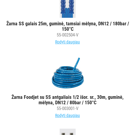
AKSESUARAI
VIEŠBUČIAMS
Žarna SS galais 25m, guminė, tamsiai mėlyna, DN12 / 180bar /
ĮRANGA
150°C
MAISTO
55-002504-V
PRAMONEI
Rodyti daugiau
Visi
Įsiurbimo
vamzdžiai
Saugojimo
padėklai
Batų
Žarna Foodjet su SS antgaliais 1/2 išor. sr., 30m, guminė,
džiovyklės
mėlyna, DN12 / 80bar / 150°C
Rūko
55-003001-V
generatoriai
Rodyti daugiau
Higieniniai
praėjimai