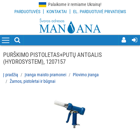
Palaikome ir remiame Ukrainą!
|
|
PARDUOTUVĖS
KONTAKTAI
EL. PARDUOTUVĖ PRIVATIEMS
VISOS
PREKĖS
VALYMO
PRIEMONĖS
PURŠKIMO PISTOLETAS+PUTŲ ANTGALIS
(HYDROSYSTEM), 1207157
VALYMO
ĮRANKIAI
Į pradžią
Įranga maisto pramonei
Plovimo įranga
Žarnos, pistoletai ir būgnai
APSAUGOS
PRIEMONĖS
PIRŠTINĖS
HIGIENAI
GRINDŲ
VALYMO