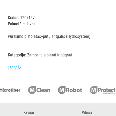
ĮRANGA
Kodas:
1207157
SKALBIMO
Pakuotėje
: 1 vnt.
PRIEMONĖS
Purškimo pistoletas+putų antgalis (Hydrosystem)
PURVĄ
SUGERIANTYS
KILIMĖLIAI
Kategorija:
Žarnos, pistoletai ir būgnai
ASMENS
Į SĄRAŠĄ
HIGIENOS
PRIEMONĖS
SLAUGOS
PREKĖS
KOSMETIKA
Kaunas
Vilnius
IR