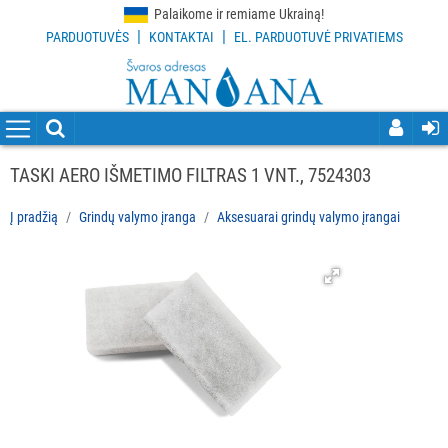
Palaikome ir remiame Ukrainą!
|
|
PARDUOTUVĖS
KONTAKTAI
EL. PARDUOTUVĖ PRIVATIEMS
VISOS
PREKĖS
VALYMO
PRIEMONĖS
TASKI AERO IŠMETIMO FILTRAS 1 VNT., 7524303
VALYMO
Į pradžią
Grindų valymo įranga
Aksesuarai grindų valymo įrangai
ĮRANKIAI
APSAUGOS
PRIEMONĖS
PIRŠTINĖS
HIGIENAI
GRINDŲ
VALYMO