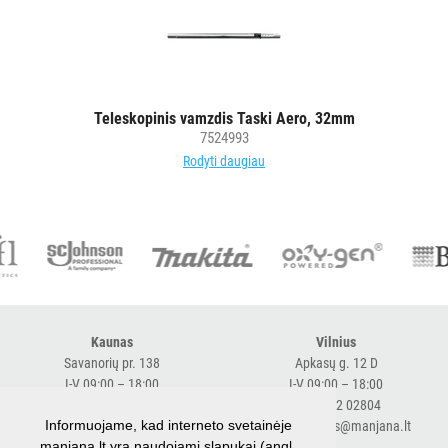
DEKORAVIMO
PRIEMONĖS
ŠIUKŠLIŲ
DĖŽĖS
Teleskopinis vamzdis Taski Aero, 32mm
IR
7524993
MAIŠAI
Rodyti daugiau
KITOS
PREKĖS
Kaunas
Vilnius
Savanorių pr. 138
Apkasų g. 12 D
I-V 09:00 – 18:00
I-V 09:00 – 18:00
+370 616 98170
+370 682 02804
Informuojame, kad interneto svetainėje
expresskaunas@manjana.lt
expressvilnius@manjana.lt
manjana.lt yra naudojami slapukai (angl.