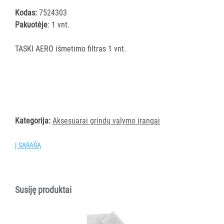
ĮRANGA
Kodas:
7524303
Pakuotėje
: 1 vnt.
Visi
Dulkių
TASKI AERO išmetimo filtras 1 vnt.
siurbliai
Šlapio
valymo
dulkių
siurbliai
Kategorija:
Aksesuarai grindų valymo įrangai
Kilimų
plovimo
siurbliai
Į SĄRAŠĄ
Vieno
disko
šveitimo
Susiję produktai
ir
poliravimo
mašinos