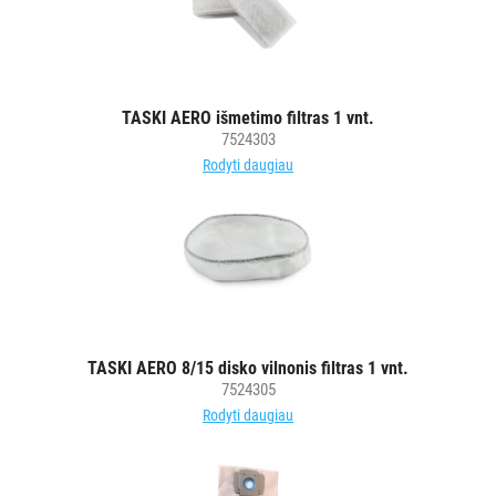
Grindų
plovimo
mašinos
Dulkių
TASKI AERO išmetimo filtras 1 vnt.
siurblių
7524303
maišeliai
Rodyti daugiau
Aksesuarai
grindų
valymo
įrangai
Grindų
valymo
robotai
TASKI AERO 8/15 disko vilnonis filtras 1 vnt.
7524305
SKALBIMO
Rodyti daugiau
PRIEMONĖS
PURVĄ