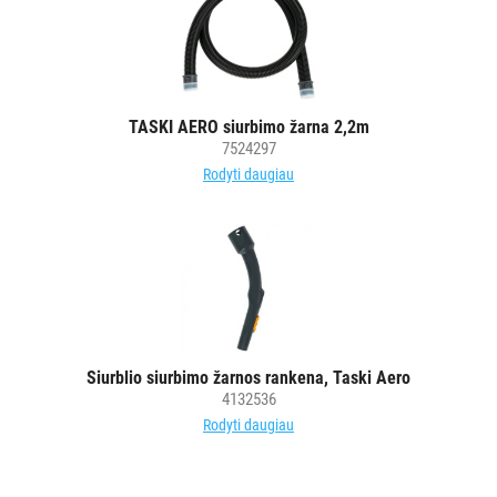
POPIERIUS
IR
JO
GAMINIAI
TASKI AERO siurbimo žarna 2,2m
7524297
LAIKIKLIAI
Rodyti daugiau
IR
DOZATORIAI
BRITA
PROFESSIONAL
VANDENS
FILTRAI
Siurblio siurbimo žarnos rankena, Taski Aero
4132536
VIENKARTINIAI
Rodyti daugiau
INDAI
STALO