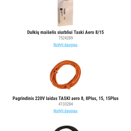
SUGERIANTYS
KILIMĖLIAI
ASMENS
HIGIENOS
Dulkių maišelis siurbliui Taski Aero 8/15
PRIEMONĖS
7524289
Rodyti daugiau
SLAUGOS
PREKĖS
KOSMETIKA
IR
AKSESUARAI
VIEŠBUČIAMS
Pagrindinis 220V laidas TASKI aero 8, 8Plus, 15, 15Plus
4133284
ĮRANGA
Rodyti daugiau
MAISTO
PRAMONEI