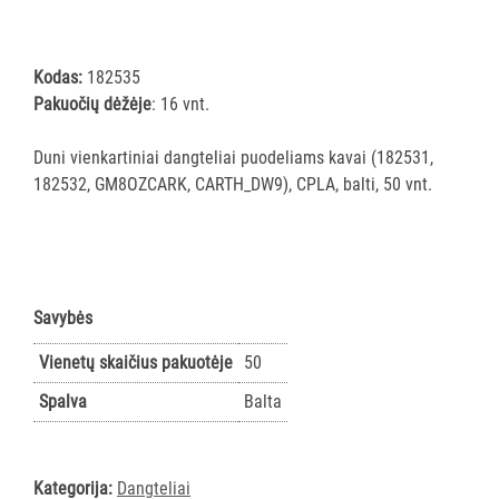
ĮRANGA
Kodas:
182535
SKALBIMO
Pakuočių dėžėje
: 16 vnt.
PRIEMONĖS
Duni vienkartiniai dangteliai puodeliams kavai (182531,
PURVĄ
182532, GM8OZCARK, CARTH_DW9), CPLA, balti, 50 vnt.
SUGERIANTYS
KILIMĖLIAI
ASMENS
HIGIENOS
Savybės
PRIEMONĖS
Vienetų skaičius pakuotėje
50
SLAUGOS
Spalva
Balta
PREKĖS
KOSMETIKA
Kategorija:
Dangteliai
IR