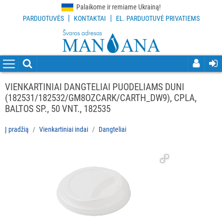
Palaikome ir remiame Ukrainą!
|
|
PARDUOTUVĖS
KONTAKTAI
EL. PARDUOTUVĖ PRIVATIEMS
VISOS
PREKĖS
VALYMO
PRIEMONĖS
VIENKARTINIAI DANGTELIAI PUODELIAMS DUNI
(182531/182532/GM8OZCARK/CARTH_DW9), CPLA,
VALYMO
BALTOS SP., 50 VNT., 182535
ĮRANKIAI
Į pradžią
Vienkartiniai indai
Dangteliai
APSAUGOS
PRIEMONĖS
PIRŠTINĖS
HIGIENAI
GRINDŲ
VALYMO