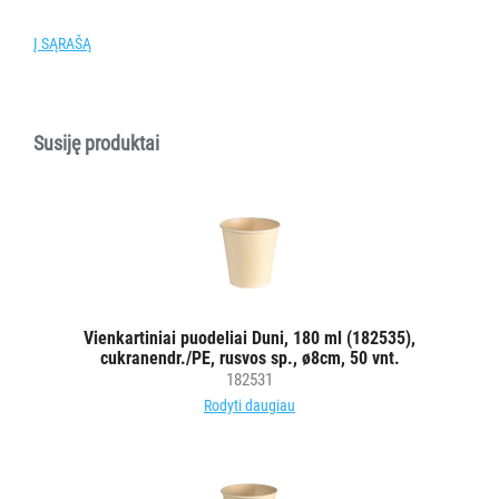
AKSESUARAI
VIEŠBUČIAMS
Į SĄRAŠĄ
ĮRANGA
MAISTO
Susiję produktai
PRAMONEI
POPIERIUS
IR
JO
GAMINIAI
Vienkartiniai puodeliai Duni, 180 ml (182535),
LAIKIKLIAI
cukranendr./PE, rusvos sp., ø8cm, 50 vnt.
IR
182531
DOZATORIAI
Rodyti daugiau
BRITA
PROFESSIONAL