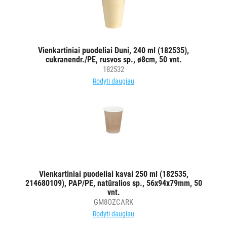
VANDENS
FILTRAI
VIENKARTINIAI
Vienkartiniai puodeliai Duni, 240 ml (182535),
INDAI
cukranendr./PE, rusvos sp., ø8cm, 50 vnt.
182532
Visi
Rodyti daugiau
Puodeliai
karštiems
gėrimams
Taurės
ir
stiklinės
šaltiems
Vienkartiniai puodeliai kavai 250 ml (182535,
gėrimams
214680109), PAP/PE, natūralios sp., 56x94x79mm, 50
Vienkartinės
vnt.
lėkštės
GM8OZCARK
Rodyti daugiau
Vienkartiniai