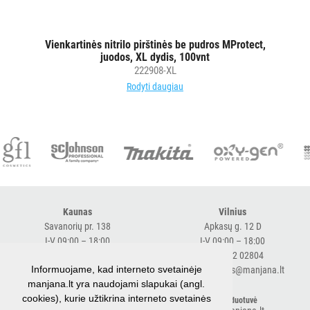
Vienkartinės nitrilo pirštinės be pudros MProtect,
juodos, XL dydis, 100vnt
222908-XL
Rodyti daugiau
Kaunas
Vilnius
Savanorių pr. 138
Apkasų g. 12 D
I-V 09:00 – 18:00
I-V 09:00 – 18:00
+370 616 98170
+370 682 02804
Informuojame, kad interneto svetainėje
expresskaunas@manjana.lt
expressvilnius@manjana.lt
manjana.lt yra naudojami slapukai (angl.
cookies), kurie užtikrina interneto svetainės
Klaipėda
El. parduotuvė