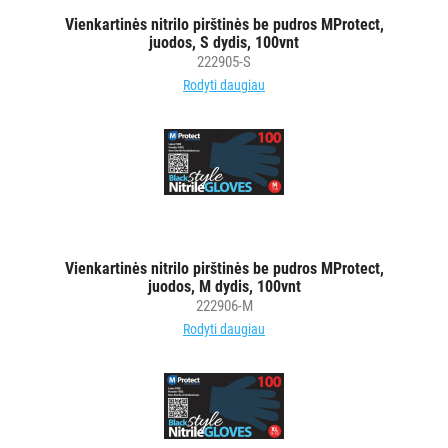
VIENKARTINIAI
Vienkartinės nitrilo pirštinės be pudros MProtect,
INDAI
juodos, S dydis, 100vnt
222905-S
STALO
Rodyti daugiau
DEKORAVIMO
PRIEMONĖS
ŠIUKŠLIŲ
DĖŽĖS
IR
MAIŠAI
Vienkartinės nitrilo pirštinės be pudros MProtect,
juodos, M dydis, 100vnt
KITOS
222906-M
PREKĖS
Rodyti daugiau