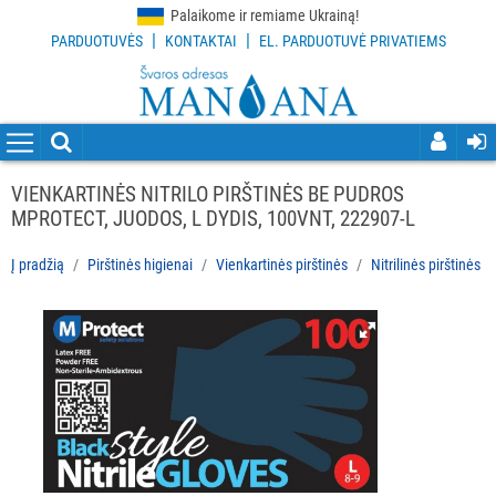
Palaikome ir remiame Ukrainą!
|
|
PARDUOTUVĖS
KONTAKTAI
EL. PARDUOTUVĖ PRIVATIEMS
VISOS
PREKĖS
VALYMO
PRIEMONĖS
VIENKARTINĖS NITRILO PIRŠTINĖS BE PUDROS
MPROTECT, JUODOS, L DYDIS, 100VNT, 222907-L
VALYMO
ĮRANKIAI
Į pradžią
Pirštinės higienai
Vienkartinės pirštinės
Nitrilinės pirštinės
APSAUGOS
PRIEMONĖS
PIRŠTINĖS
HIGIENAI
Visi
Vienkartinės