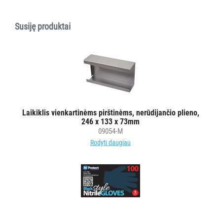
ĮRANGA
MAISTO
Susiję produktai
PRAMONEI
POPIERIUS
IR
JO
GAMINIAI
Laikiklis vienkartinėms pirštinėms, nerūdijančio plieno,
LAIKIKLIAI
246 x 133 x 73mm
IR
09054-M
DOZATORIAI
Rodyti daugiau
BRITA
PROFESSIONAL
VANDENS
FILTRAI