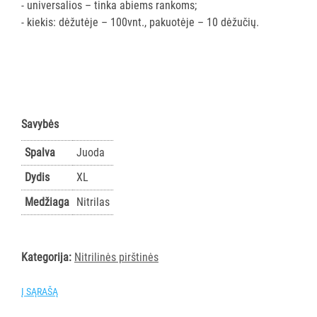
- universalios – tinka abiems rankoms;
PRIEMONĖS
- kiekis: dėžutėje – 100vnt., pakuotėje – 10 dėžučių.
PURVĄ
SUGERIANTYS
KILIMĖLIAI
ASMENS
Savybės
HIGIENOS
PRIEMONĖS
Spalva
Juoda
Dydis
XL
SLAUGOS
Medžiaga
Nitrilas
PREKĖS
KOSMETIKA
IR
Kategorija:
Nitrilinės pirštinės
AKSESUARAI
VIEŠBUČIAMS
Į SĄRAŠĄ