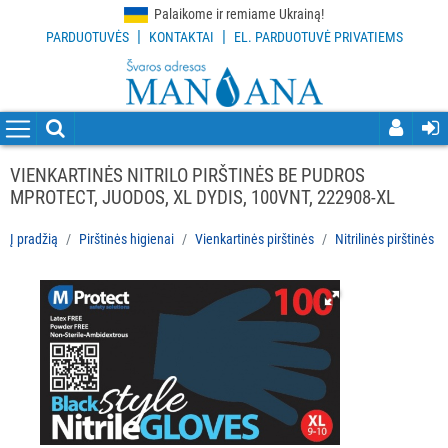
Palaikome ir remiame Ukrainą!
|
|
PARDUOTUVĖS
KONTAKTAI
EL. PARDUOTUVĖ PRIVATIEMS
VISOS
PREKĖS
VALYMO
PRIEMONĖS
VIENKARTINĖS NITRILO PIRŠTINĖS BE PUDROS
MPROTECT, JUODOS, XL DYDIS, 100VNT, 222908-XL
VALYMO
ĮRANKIAI
Į pradžią
Pirštinės higienai
Vienkartinės pirštinės
Nitrilinės pirštinės
APSAUGOS
PRIEMONĖS
PIRŠTINĖS
HIGIENAI
Visi
Vienkartinės