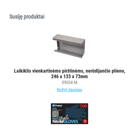
ĮRANGA
MAISTO
Susiję produktai
PRAMONEI
POPIERIUS
IR
JO
GAMINIAI
Laikiklis vienkartinėms pirštinėms, nerūdijančio plieno,
LAIKIKLIAI
246 x 133 x 73mm
IR
09054-M
DOZATORIAI
Rodyti daugiau
BRITA
PROFESSIONAL
VANDENS
FILTRAI