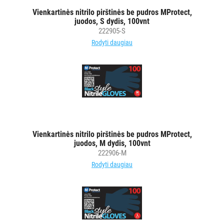
VIENKARTINIAI
Vienkartinės nitrilo pirštinės be pudros MProtect,
INDAI
juodos, S dydis, 100vnt
222905-S
STALO
Rodyti daugiau
DEKORAVIMO
PRIEMONĖS
ŠIUKŠLIŲ
DĖŽĖS
IR
MAIŠAI
Vienkartinės nitrilo pirštinės be pudros MProtect,
juodos, M dydis, 100vnt
KITOS
222906-M
PREKĖS
Rodyti daugiau