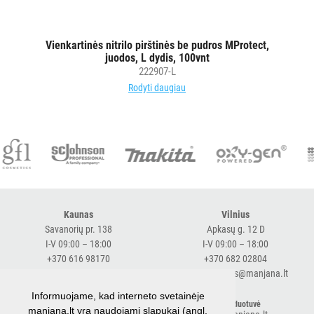
Vienkartinės nitrilo pirštinės be pudros MProtect,
juodos, L dydis, 100vnt
222907-L
Rodyti daugiau
Kaunas
Vilnius
Savanorių pr. 138
Apkasų g. 12 D
I-V 09:00 – 18:00
I-V 09:00 – 18:00
+370 616 98170
+370 682 02804
expresskaunas@manjana.lt
expressvilnius@manjana.lt
Informuojame, kad interneto svetainėje
Klaipėda
El. parduotuvė
manjana.lt yra naudojami slapukai (angl.