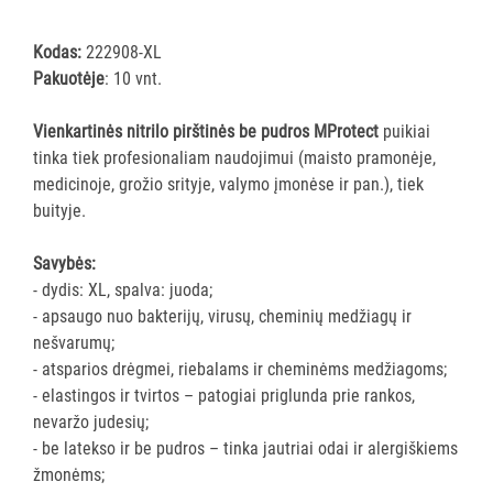
pirštinės
Visi
Kodas:
222908-XL
Pakuotėje
: 10 vnt.
Nitrilinės
pirštinės
Vienkartinės nitrilo pirštinės be pudros MProtect
puikiai
Vinilinės
tinka tiek profesionaliam naudojimui (maisto pramonėje,
pirštinės
medicinoje, grožio srityje, valymo įmonėse ir pan.), tiek
Vitrilo
buityje.
pirštinės
Polietileninės
Savybės:
pirštinės
- dydis: XL, spalva: juoda;
Daugkartinės
- apsaugo nuo bakterijų, virusų, cheminių medžiagų ir
pirštinės
nešvarumų;
- atsparios drėgmei, riebalams ir cheminėms medžiagoms;
GRINDŲ
- elastingos ir tvirtos – patogiai priglunda prie rankos,
VALYMO
nevaržo judesių;
ĮRANGA
- be latekso ir be pudros – tinka jautriai odai ir alergiškiems
žmonėms;
SKALBIMO