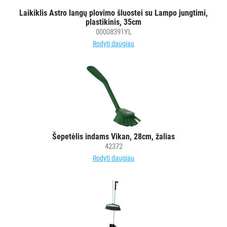
Laikiklis Astro langų plovimo šluostei su Lampo jungtimi,
PURVĄ
plastikinis, 35cm
SUGERIANTYS
00008391YL
KILIMĖLIAI
Rodyti daugiau
ASMENS
HIGIENOS
PRIEMONĖS
SLAUGOS
PREKĖS
Šepetėlis indams Vikan, 28cm, žalias
42372
KOSMETIKA
Rodyti daugiau
IR
AKSESUARAI
VIEŠBUČIAMS
ĮRANGA