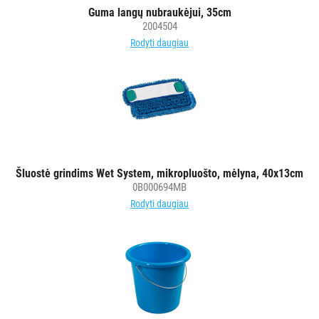
šluostės
Guma langų nubraukėjui, 35cm
2004504
Šluostės,
Rodyti daugiau
kempinės,
šveistukai,
šveitimo
padai
Įrankiai
teritorijų
priežiūrai
Šluostė grindims Wet System, mikropluošto, mėlyna, 40x13cm
Maisto
0B000694MB
gamybos
Rodyti daugiau
vietų
valymas
Pastatų
priežiūros
vežimėliai
Pastatų
priežiūros