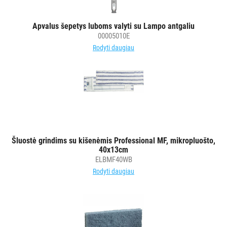
STALO
Apvalus šepetys luboms valyti su Lampo antgaliu
DEKORAVIMO
00005010E
PRIEMONĖS
Rodyti daugiau
ŠIUKŠLIŲ
DĖŽĖS
IR
MAIŠAI
KITOS
Šluostė grindims su kišenėmis Professional MF, mikropluošto,
PREKĖS
40x13cm
ELBMF40WB
Rodyti daugiau