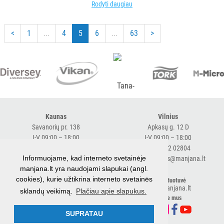
Rodyti daugiau
<
1
...
4
5
6
...
63
>
Kaunas
Vilnius
Savanorių pr. 138
Apkasų g. 12 D
I-V 09:00 – 18:00
I-V 09:00 – 18:00
+370 616 98170
+370 682 02804
Informuojame, kad interneto svetainėje
expresskaunas@manjana.lt
expressvilnius@manjana.lt
manjana.lt yra naudojami slapukai (angl.
cookies), kurie užtikrina interneto svetainės
Klaipėda
El. parduotuvė
shop.manjana.lt
sklandų veikimą.
Plačiau apie slapukus.
Baltijos pr. 26 B
Sekite mus
I-V 09:00 – 18:00
+370 616 76501
SUPRATAU
expressklaipeda@manjana.lt