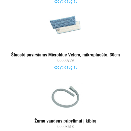
Rodyti daugiau
Šluostė paviršiams Microblue Velcro, mikropluošto, 30cm
00000729
Rodyti daugiau
Žarna vandens pripylimui į kibirą
00003513