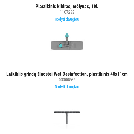
vežimėlių
Plastikinis kibiras, mėlynas, 10L
1107282
aksesuarai
Rodyti daugiau
Vežimėliai
viešbučiams
Kiti
APSAUGOS
PRIEMONĖS
PIRŠTINĖS
Laikiklis grindų šluostei Wet Desinfection, plastikinis 40x11cm
HIGIENAI
00000862
Rodyti daugiau
GRINDŲ
VALYMO
ĮRANGA
SKALBIMO
PRIEMONĖS