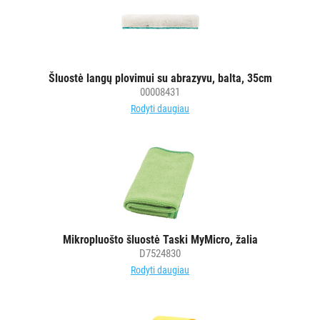
Šluostė langų plovimui su abrazyvu, balta, 35cm
00008431
Rodyti daugiau
Mikropluošto šluostė Taski MyMicro, žalia
D7524830
Rodyti daugiau