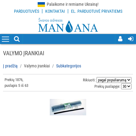
Palaikome ir remiame Ukrainą!
|
|
PARDUOTUVĖS
KONTAKTAI
EL. PARDUOTUVĖ PRIVATIEMS
VISOS
PREKĖS
VALYMO
PRIEMONĖS
VALYMO ĮRANKIAI
VALYMO
Į pradžią
Valymo įrankiai
Subkategorijos
ĮRANKIAI
Prekių 1876,
Visi
Rikiuoti:
puslapis 5 iš 63
Prekių puslapyje:
Grindų
valymo
įrankiai
Langų
valymo
įrankiai
ir