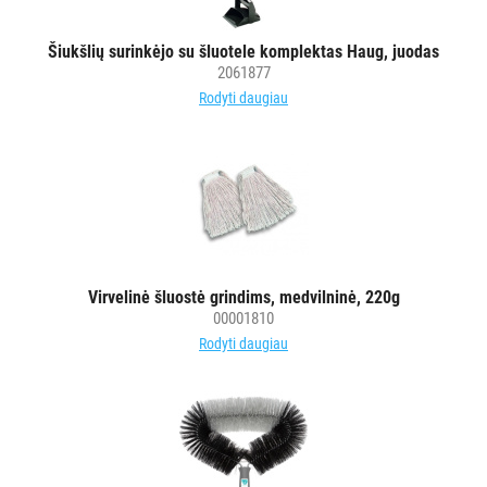
MAISTO
PRAMONEI
Šiukšlių surinkėjo su šluotele komplektas Haug, juodas
2061877
POPIERIUS
Rodyti daugiau
IR
JO
GAMINIAI
LAIKIKLIAI
IR
DOZATORIAI
Virvelinė šluostė grindims, medvilninė, 220g
00001810
BRITA
Rodyti daugiau
PROFESSIONAL
VANDENS
FILTRAI
VIENKARTINIAI
INDAI