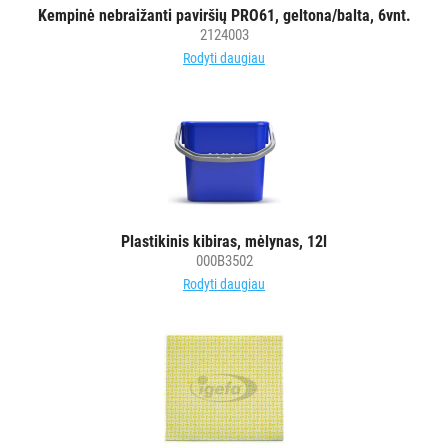
Kempinė nebraižanti paviršių PRO61, geltona/balta, 6vnt.
2124003
Rodyti daugiau
Plastikinis kibiras, mėlynas, 12l
000B3502
Rodyti daugiau