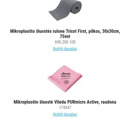
MAISTO
PRAMONEI
POPIERIUS
IR
Mikropluošto šluostės rulone Tricot First, pilkos, 30x30cm,
JO
75vnt
690.200.100
GAMINIAI
Rodyti daugiau
LAIKIKLIAI
IR
DOZATORIAI
BRITA
PROFESSIONAL
VANDENS
Mikropluošto šluostė Vileda PURmicro Active, raudona
FILTRAI
174047
Rodyti daugiau
VIENKARTINIAI
INDAI