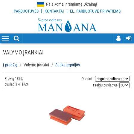
Palaikome ir remiame Ukrainą!
|
|
PARDUOTUVĖS
KONTAKTAI
EL. PARDUOTUVĖ PRIVATIEMS
VISOS
PREKĖS
VALYMO
PRIEMONĖS
VALYMO ĮRANKIAI
VALYMO
Į pradžią
Valymo įrankiai
Subkategorijos
ĮRANKIAI
Prekių 1876,
Visi
Rikiuoti:
puslapis 4 iš 63
Prekių puslapyje:
Grindų
valymo
įrankiai
Langų
valymo
įrankiai
ir