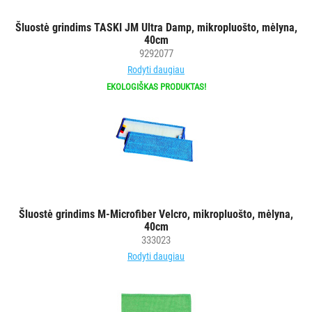
vežimėlių
Šluostė grindims TASKI JM Ultra Damp, mikropluošto, mėlyna,
aksesuarai
40cm
Vežimėliai
9292077
viešbučiams
Rodyti daugiau
Kiti
EKOLOGIŠKAS PRODUKTAS!
APSAUGOS
PRIEMONĖS
PIRŠTINĖS
HIGIENAI
Šluostė grindims M-Microfiber Velcro, mikropluošto, mėlyna,
GRINDŲ
40cm
VALYMO
333023
ĮRANGA
Rodyti daugiau
SKALBIMO
PRIEMONĖS