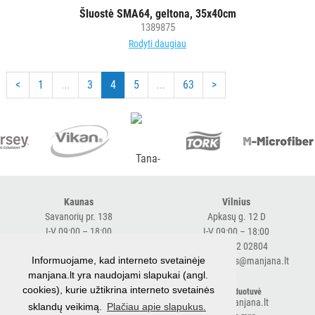
Šluostė SMA64, geltona, 35x40cm
1389875
Rodyti daugiau
<
1
...
3
4
5
...
63
>
Kaunas
Vilnius
Savanorių pr. 138
Apkasų g. 12 D
I-V 09:00 – 18:00
I-V 09:00 – 18:00
+370 616 98170
+370 682 02804
Informuojame, kad interneto svetainėje
expresskaunas@manjana.lt
expressvilnius@manjana.lt
manjana.lt yra naudojami slapukai (angl.
cookies), kurie užtikrina interneto svetainės
Klaipėda
El. parduotuvė
shop.manjana.lt
sklandų veikimą.
Plačiau apie slapukus.
Baltijos pr. 26 B