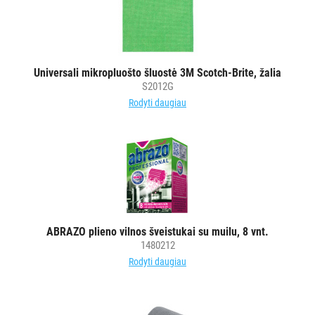
PURVĄ
SUGERIANTYS
KILIMĖLIAI
Universali mikropluošto šluostė 3M Scotch-Brite, žalia
S2012G
ASMENS
Rodyti daugiau
HIGIENOS
PRIEMONĖS
SLAUGOS
PREKĖS
KOSMETIKA
IR
ABRAZO plieno vilnos šveistukai su muilu, 8 vnt.
1480212
AKSESUARAI
Rodyti daugiau
VIEŠBUČIAMS
ĮRANGA