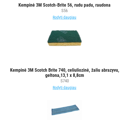
šluostės
Kempinė 3M Scotch-Brite 56, rudu padu, raudona
S56
Šluostės,
Rodyti daugiau
kempinės,
šveistukai,
šveitimo
padai
Įrankiai
teritorijų
priežiūrai
Kempinė 3M Scotch Brite 740, celiuliozinė, žaliu abrazyvu,
Maisto
geltona,13,1 x 8,8cm
gamybos
S740
vietų
Rodyti daugiau
valymas
Pastatų
priežiūros
vežimėliai
Pastatų
priežiūros