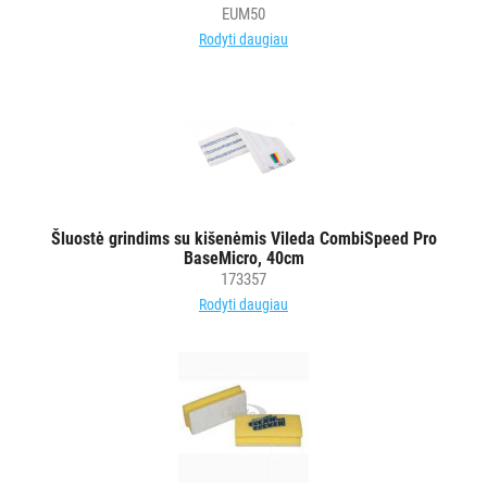
EUM50
Rodyti daugiau
Šluostė grindims su kišenėmis Vileda CombiSpeed Pro
BaseMicro, 40cm
173357
Rodyti daugiau