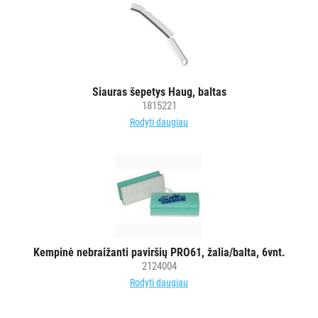
STALO
DEKORAVIMO
PRIEMONĖS
Siauras šepetys Haug, baltas
ŠIUKŠLIŲ
1815221
DĖŽĖS
Rodyti daugiau
IR
MAIŠAI
KITOS
PREKĖS
Kempinė nebraižanti paviršių PRO61, žalia/balta, 6vnt.
2124004
Rodyti daugiau